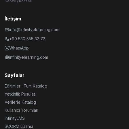
Gebze / Kocaeli
İletişim
info@infinityelearning.com
+90 530 555 32 72
WhatsApp
infinityelearning.com
Sayfalar
Eğitimler · Tüm Katalog
Yetkinlik Pusulası
Verilerle Katalog
Kullanıcı Yorumları
InfinityLMS
SCORM Lisansı