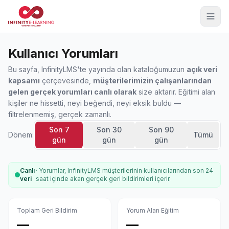
Kullanıcı Yorumları
Bu sayfa, InfinityLMS'te yayında olan kataloğumuzun
açık veri
kapsamı
çerçevesinde,
müşterilerimizin çalışanlarından
gelen gerçek yorumları canlı olarak
size aktarır. Eğitimi alan
kişiler ne hissetti, neyi beğendi, neyi eksik buldu —
filtrelenmemiş, gerçek zamanlı.
Son 7
Son 30
Son 90
Dönem:
Tümü
gün
gün
gün
Canlı
· Yorumlar, InfinityLMS müşterilerinin kullanıcılarından son 24
veri
saat içinde akan gerçek geri bildirimleri içerir.
Toplam Geri Bildirim
Yorum Alan Eğitim
—
—