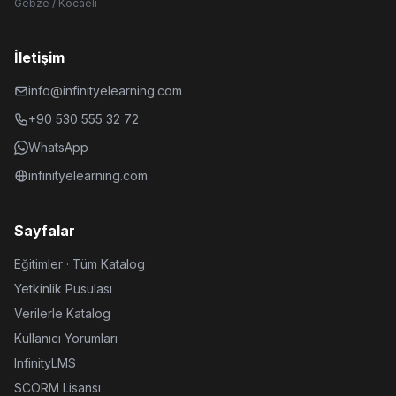
Gebze / Kocaeli
İletişim
info@infinityelearning.com
+90 530 555 32 72
WhatsApp
infinityelearning.com
Sayfalar
Eğitimler · Tüm Katalog
Yetkinlik Pusulası
Verilerle Katalog
Kullanıcı Yorumları
InfinityLMS
SCORM Lisansı