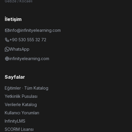
Gebze / Kocaeli
İletişim
info@infinityelearning.com
+90 530 555 32 72
WhatsApp
infinityelearning.com
Sayfalar
Eğitimler · Tüm Katalog
Yetkinlik Pusulası
Verilerle Katalog
Kullanıcı Yorumları
InfinityLMS
SCORM Lisansı