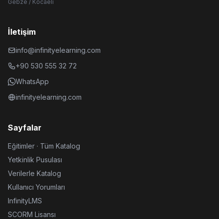
Gebze / Kocaeli
İletişim
info@infinityelearning.com
+90 530 555 32 72
WhatsApp
infinityelearning.com
Sayfalar
Eğitimler · Tüm Katalog
Yetkinlik Pusulası
Verilerle Katalog
Kullanıcı Yorumları
InfinityLMS
SCORM Lisansı