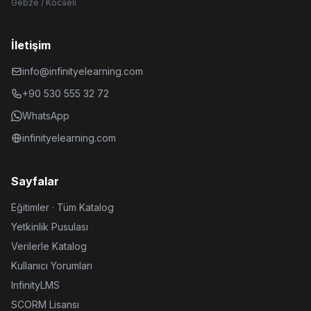
Gebze / Kocaeli
İletişim
info@infinityelearning.com
+90 530 555 32 72
WhatsApp
infinityelearning.com
Sayfalar
Eğitimler · Tüm Katalog
Yetkinlik Pusulası
Verilerle Katalog
Kullanıcı Yorumları
InfinityLMS
SCORM Lisansı