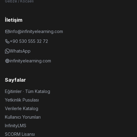
Gebze / Kocaeli
İletişim
info@infinityelearning.com
+90 530 555 32 72
WhatsApp
infinityelearning.com
Sayfalar
Eğitimler · Tüm Katalog
Yetkinlik Pusulası
Verilerle Katalog
Kullanıcı Yorumları
InfinityLMS
SCORM Lisansı