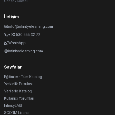
Gebze / Kocaeli
İletişim
info@infinityelearning.com
+90 530 555 32 72
WhatsApp
infinityelearning.com
Sayfalar
Eğitimler · Tüm Katalog
Yetkinlik Pusulası
Verilerle Katalog
Kullanıcı Yorumları
InfinityLMS
SCORM Lisansı