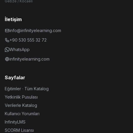
Gebze / Kocaeli
İletişim
info@infinityelearning.com
+90 530 555 32 72
WhatsApp
infinityelearning.com
Sayfalar
Eğitimler · Tüm Katalog
Yetkinlik Pusulası
Verilerle Katalog
Kullanıcı Yorumları
InfinityLMS
SCORM Lisansı