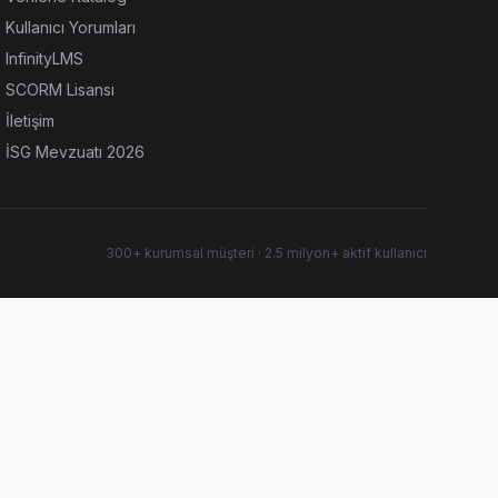
Kullanıcı Yorumları
InfinityLMS
SCORM Lisansı
İletişim
İSG Mevzuatı 2026
300+ kurumsal müşteri · 2.5 milyon+ aktif kullanıcı