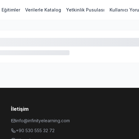
Eğitimler
Verilerle Katalog
Yetkinlik Pusulası
Kullanıcı Yor
İletişim
info@infinityelearning.com
+90 530 555 32 72