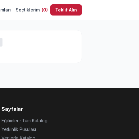
umları
Seçtiklerim
(
0
)
Teklif Alın
Sayfalar
Eğitimler · Tüm Katalog
Yetkinlik Pusulası
Verilerle Katalog