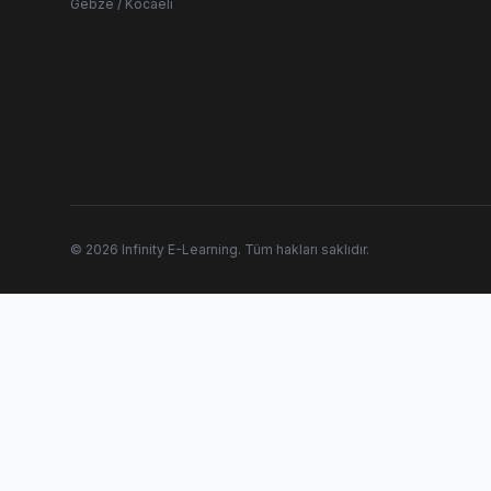
Gebze / Kocaeli
© 2026 Infinity E-Learning. Tüm hakları saklıdır.