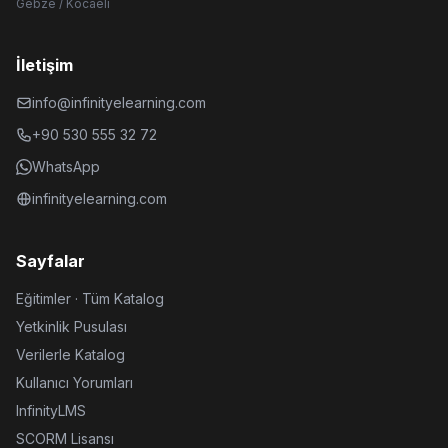
Gebze / Kocaeli
İletişim
info@infinityelearning.com
+90 530 555 32 72
WhatsApp
infinityelearning.com
Sayfalar
Eğitimler · Tüm Katalog
Yetkinlik Pusulası
Verilerle Katalog
Kullanıcı Yorumları
InfinityLMS
SCORM Lisansı