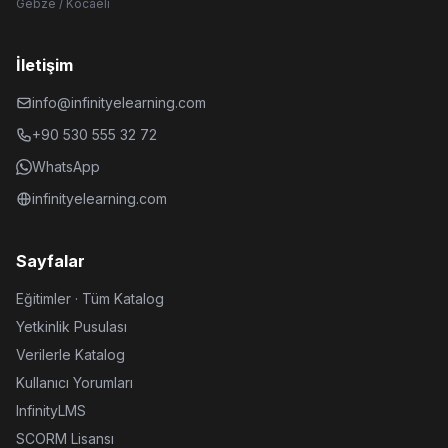
Gebze / Kocaeli
İletişim
info@infinityelearning.com
+90 530 555 32 72
WhatsApp
infinityelearning.com
Sayfalar
Eğitimler · Tüm Katalog
Yetkinlik Pusulası
Verilerle Katalog
Kullanıcı Yorumları
InfinityLMS
SCORM Lisansı