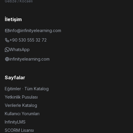
Gebze / Kocaeli
İletişim
info@infinityelearning.com
+90 530 555 32 72
WhatsApp
infinityelearning.com
Sayfalar
Eğitimler · Tüm Katalog
Yetkinlik Pusulası
Verilerle Katalog
Kullanıcı Yorumları
InfinityLMS
SCORM Lisansı