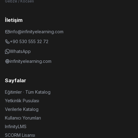
Gebze / Kocaeli
İletişim
info@infinityelearning.com
+90 530 555 32 72
WhatsApp
infinityelearning.com
Sayfalar
Eğitimler · Tüm Katalog
Yetkinlik Pusulası
Verilerle Katalog
Kullanıcı Yorumları
InfinityLMS
SCORM Lisansı