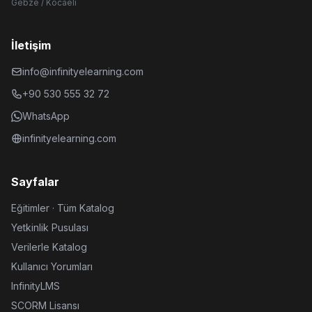
Gebze / Kocaeli
İletişim
info@infinityelearning.com
+90 530 555 32 72
WhatsApp
infinityelearning.com
Sayfalar
Eğitimler · Tüm Katalog
Yetkinlik Pusulası
Verilerle Katalog
Kullanıcı Yorumları
InfinityLMS
SCORM Lisansı