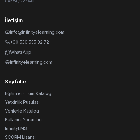
Gebze / Kocaeli
İletişim
info@infinityelearning.com
+90 530 555 32 72
WhatsApp
infinityelearning.com
Sayfalar
Eğitimler · Tüm Katalog
Yetkinlik Pusulası
Verilerle Katalog
Kullanıcı Yorumları
InfinityLMS
SCORM Lisansı