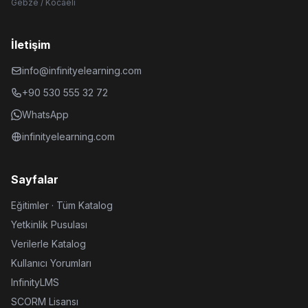
Gebze / Kocaeli
İletişim
info@infinityelearning.com
+90 530 555 32 72
WhatsApp
infinityelearning.com
Sayfalar
Eğitimler · Tüm Katalog
Yetkinlik Pusulası
Verilerle Katalog
Kullanıcı Yorumları
InfinityLMS
SCORM Lisansı