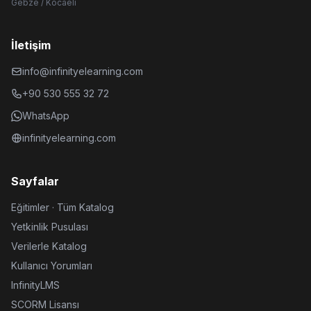
Gebze / Kocaeli
İletişim
info@infinityelearning.com
+90 530 555 32 72
WhatsApp
infinityelearning.com
Sayfalar
Eğitimler · Tüm Katalog
Yetkinlik Pusulası
Verilerle Katalog
Kullanıcı Yorumları
InfinityLMS
SCORM Lisansı