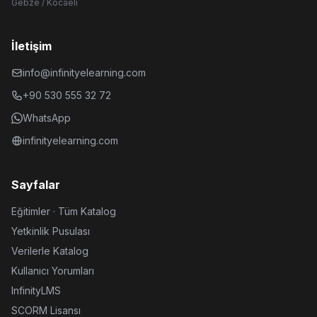
Gebze / Kocaeli
İletişim
info@infinityelearning.com
+90 530 555 32 72
WhatsApp
infinityelearning.com
Sayfalar
Eğitimler · Tüm Katalog
Yetkinlik Pusulası
Verilerle Katalog
Kullanıcı Yorumları
InfinityLMS
SCORM Lisansı