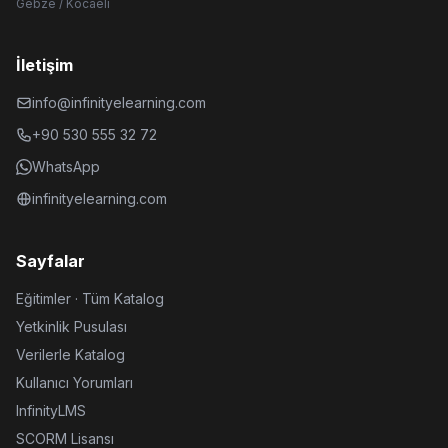
Gebze / Kocaeli
İletişim
info@infinityelearning.com
+90 530 555 32 72
WhatsApp
infinityelearning.com
Sayfalar
Eğitimler · Tüm Katalog
Yetkinlik Pusulası
Verilerle Katalog
Kullanıcı Yorumları
InfinityLMS
SCORM Lisansı