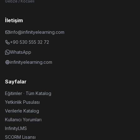
Gebze / Kocaeli
İletişim
info@infinityelearning.com
+90 530 555 32 72
WhatsApp
infinityelearning.com
Sayfalar
Eğitimler · Tüm Katalog
Yetkinlik Pusulası
Verilerle Katalog
Kullanıcı Yorumları
InfinityLMS
SCORM Lisansı