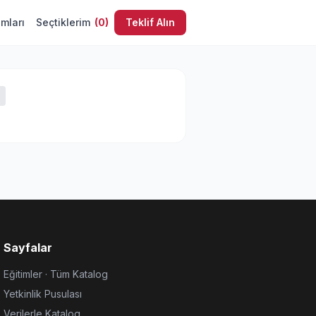
umları
Seçtiklerim
(
0
)
Teklif Alın
Sayfalar
Eğitimler · Tüm Katalog
Yetkinlik Pusulası
Verilerle Katalog