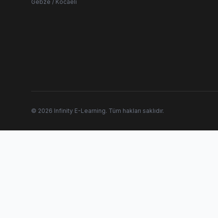
Gebze / Kocaeli
© 2026 Infinity E-Learning. Tüm hakları saklıdır.