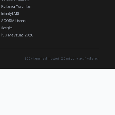
Kullanıcı Yorumları
InfinityLMS
SCORM Lisansı
İletişim
İSG Mevzuatı 2026
300+ kurumsal müşteri · 2.5 milyon+ aktif kullanıcı