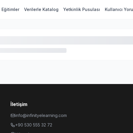
Eğitimler
Verilerle Katalog
Yetkinlik Pusulası
Kullanıcı Yor
İletişim
info@infinityelearning.com
+90 530 555 32 72