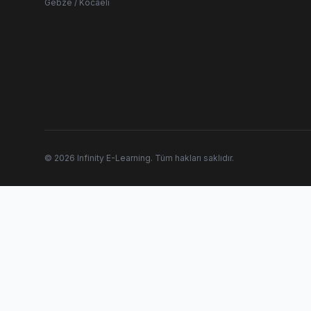
Gebze / Kocaeli
© 2026 Infinity E-Learning. Tüm hakları saklıdır.