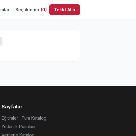
umları
Seçtiklerim
(
0
)
Teklif Alın
Sayfalar
Eğitimler · Tüm Katalog
Yetkinlik Pusulası
Verilerle Katalog