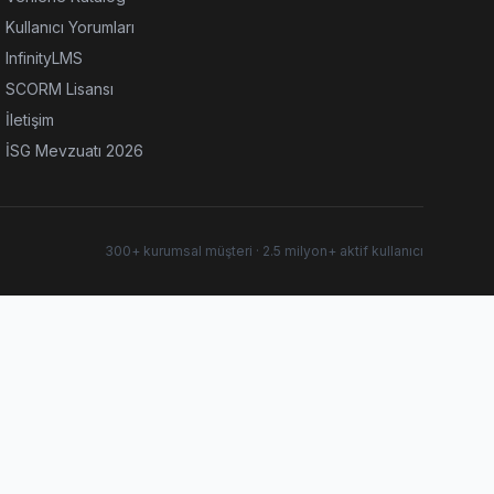
Kullanıcı Yorumları
InfinityLMS
SCORM Lisansı
İletişim
İSG Mevzuatı 2026
300+ kurumsal müşteri · 2.5 milyon+ aktif kullanıcı