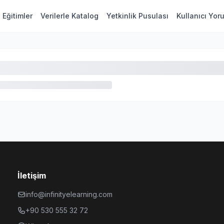
Eğitimler
Verilerle Katalog
Yetkinlik Pusulası
Kullanıcı Yor
İletişim
info@infinityelearning.com
+90 530 555 32 72