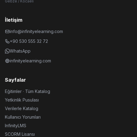
Gebze / Kocaeli
İletişim
info@infinityelearning.com
+90 530 555 32 72
WhatsApp
infinityelearning.com
Sayfalar
Eğitimler · Tüm Katalog
Yetkinlik Pusulası
Verilerle Katalog
Kullanıcı Yorumları
InfinityLMS
SCORM Lisansı