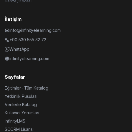
Gebze / Kocaeli
İletişim
info@infinityelearning.com
+90 530 555 32 72
WhatsApp
infinityelearning.com
Sayfalar
Eğitimler · Tüm Katalog
Yetkinlik Pusulası
Verilerle Katalog
Kullanıcı Yorumları
InfinityLMS
SCORM Lisansı