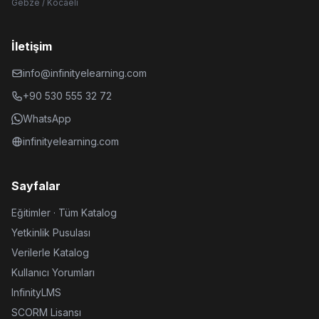
Gebze / Kocaeli
İletişim
info@infinityelearning.com
+90 530 555 32 72
WhatsApp
infinityelearning.com
Sayfalar
Eğitimler · Tüm Katalog
Yetkinlik Pusulası
Verilerle Katalog
Kullanıcı Yorumları
InfinityLMS
SCORM Lisansı