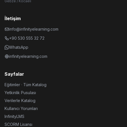
Gebze / Kocaeli
İletişim
info@infinityelearning.com
+90 530 555 32 72
WhatsApp
infinityelearning.com
Sayfalar
Eğitimler · Tüm Katalog
Yetkinlik Pusulası
Verilerle Katalog
Kullanıcı Yorumları
InfinityLMS
SCORM Lisansı