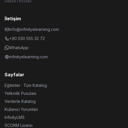
Gebze / Kocaeli
İletişim
info@infinityelearning.com
+90 530 555 32 72
WhatsApp
infinityelearning.com
Sayfalar
Eğitimler · Tüm Katalog
Yetkinlik Pusulası
Verilerle Katalog
Kullanıcı Yorumları
InfinityLMS
SCORM Lisansı