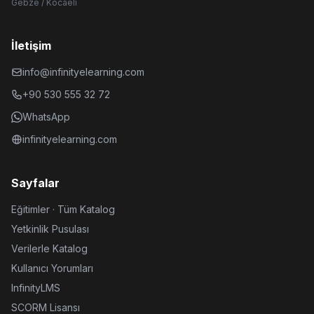
Gebze / Kocaeli
İletişim
info@infinityelearning.com
+90 530 555 32 72
WhatsApp
infinityelearning.com
Sayfalar
Eğitimler · Tüm Katalog
Yetkinlik Pusulası
Verilerle Katalog
Kullanıcı Yorumları
InfinityLMS
SCORM Lisansı