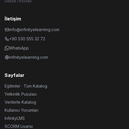
Gebze / Kocaeli
İletişim
info@infinityelearning.com
+90 530 555 32 72
WhatsApp
infinityelearning.com
Sayfalar
Eğitimler · Tüm Katalog
Yetkinlik Pusulası
Verilerle Katalog
Kullanıcı Yorumları
InfinityLMS
SCORM Lisansı