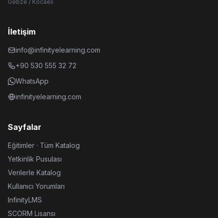
Gebze / Kocaeli
İletişim
info@infinityelearning.com
+90 530 555 32 72
WhatsApp
infinityelearning.com
Sayfalar
Eğitimler · Tüm Katalog
Yetkinlik Pusulası
Verilerle Katalog
Kullanıcı Yorumları
InfinityLMS
SCORM Lisansı