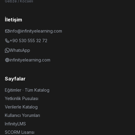
Gebze / Kocaeli
İletişim
info@infinityelearning.com
+90 530 555 32 72
WhatsApp
infinityelearning.com
Sayfalar
Eğitimler · Tüm Katalog
Yetkinlik Pusulası
Verilerle Katalog
Kullanıcı Yorumları
InfinityLMS
SCORM Lisansı