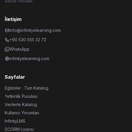
Gebze / Kocaeli
İletişim
info@infinityelearning.com
+90 530 555 32 72
WhatsApp
infinityelearning.com
Sayfalar
Eğitimler · Tüm Katalog
Yetkinlik Pusulası
Verilerle Katalog
Kullanıcı Yorumları
InfinityLMS
SCORM Lisansı