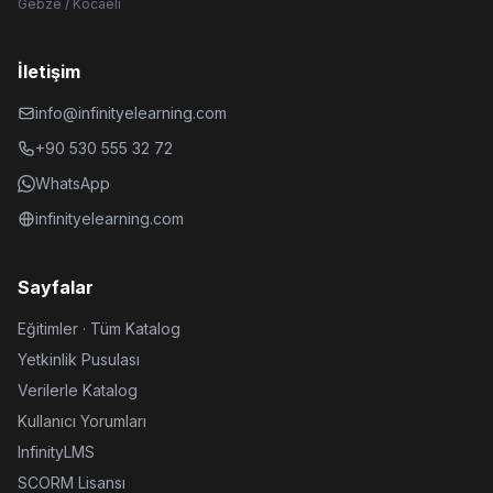
Gebze / Kocaeli
İletişim
info@infinityelearning.com
+90 530 555 32 72
WhatsApp
infinityelearning.com
Sayfalar
Eğitimler · Tüm Katalog
Yetkinlik Pusulası
Verilerle Katalog
Kullanıcı Yorumları
InfinityLMS
SCORM Lisansı