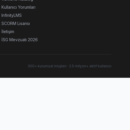
Kullanıcı Yorumları
InfinityLMS
SCORM Lisansı
İletişim
İSG Mevzuatı 2026
300+ kurumsal müşteri · 2.5 milyon+ aktif kullanıcı