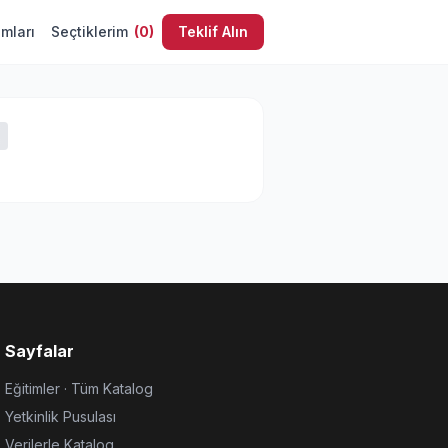
umları
Seçtiklerim
(
0
)
Teklif Alın
Sayfalar
Eğitimler · Tüm Katalog
Yetkinlik Pusulası
Verilerle Katalog