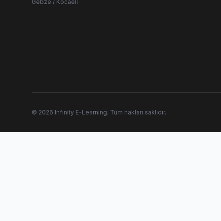
Gebze / Kocaeli
© 2026 Infinity E-Learning. Tüm hakları saklıdır.