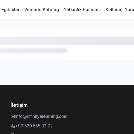
Eğitimler
Verilerle Katalog
Yetkinlik Pusulası
Kullanıcı Yor
İletişim
info@infinityelearning.com
+90 530 555 32 72