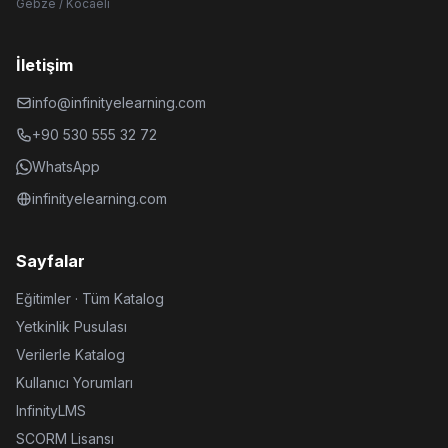
Gebze / Kocaeli
İletişim
info@infinityelearning.com
+90 530 555 32 72
WhatsApp
infinityelearning.com
Sayfalar
Eğitimler · Tüm Katalog
Yetkinlik Pusulası
Verilerle Katalog
Kullanıcı Yorumları
InfinityLMS
SCORM Lisansı