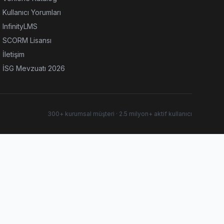
Kullanıcı Yorumları
InfinityLMS
SCORM Lisansı
İletişim
İSG Mevzuatı 2026
300+ kurumsal müşteri · 2.5 milyon+ aktif kullanıcı