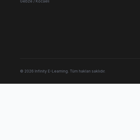
Gebze / Kocaeli
© 2026 Infinity E-Learning. Tüm hakları saklıdır.