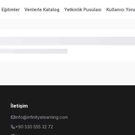
Eğitimler
Verilerle Katalog
Yetkinlik Pusulası
Kullanıcı Yor
İletişim
info@infinityelearning.com
+90 530 555 32 72