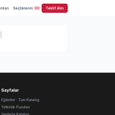
umları
Seçtiklerim
(
0
)
Teklif Alın
Sayfalar
Eğitimler · Tüm Katalog
Yetkinlik Pusulası
Verilerle Katalog