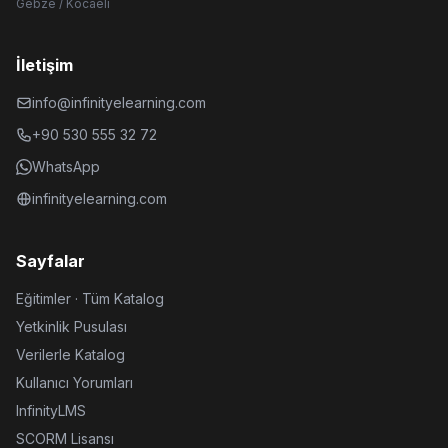
Gebze / Kocaeli
İletişim
info@infinityelearning.com
+90 530 555 32 72
WhatsApp
infinityelearning.com
Sayfalar
Eğitimler · Tüm Katalog
Yetkinlik Pusulası
Verilerle Katalog
Kullanıcı Yorumları
InfinityLMS
SCORM Lisansı