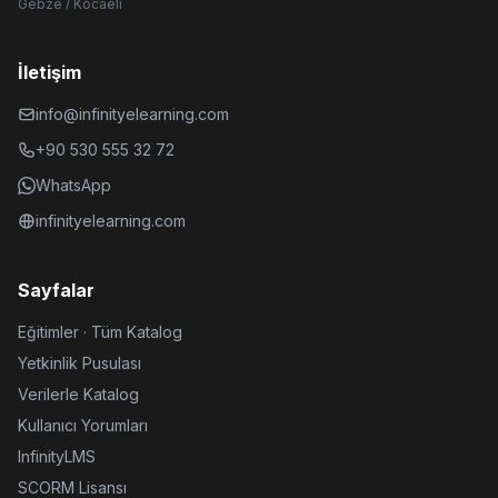
Gebze / Kocaeli
İletişim
info@infinityelearning.com
+90 530 555 32 72
WhatsApp
infinityelearning.com
Sayfalar
Eğitimler · Tüm Katalog
Yetkinlik Pusulası
Verilerle Katalog
Kullanıcı Yorumları
InfinityLMS
SCORM Lisansı