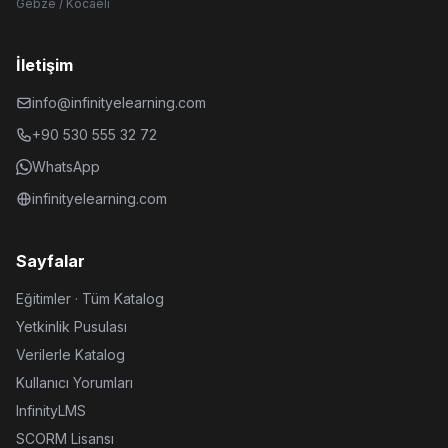
Gebze / Kocaeli
İletişim
info@infinityelearning.com
+90 530 555 32 72
WhatsApp
infinityelearning.com
Sayfalar
Eğitimler · Tüm Katalog
Yetkinlik Pusulası
Verilerle Katalog
Kullanıcı Yorumları
InfinityLMS
SCORM Lisansı