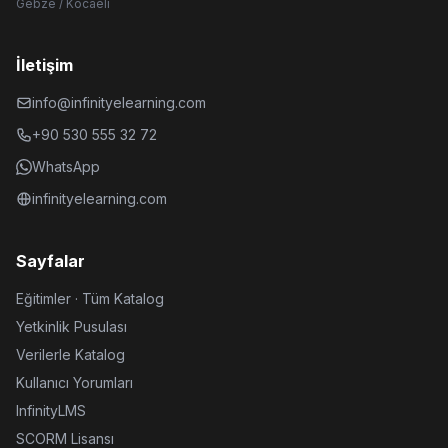
Gebze / Kocaeli
İletişim
info@infinityelearning.com
+90 530 555 32 72
WhatsApp
infinityelearning.com
Sayfalar
Eğitimler · Tüm Katalog
Yetkinlik Pusulası
Verilerle Katalog
Kullanıcı Yorumları
InfinityLMS
SCORM Lisansı