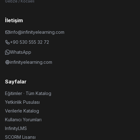
Gebze / Kocaeli
İletişim
info@infinityelearning.com
+90 530 555 32 72
WhatsApp
infinityelearning.com
Sayfalar
Eğitimler · Tüm Katalog
Yetkinlik Pusulası
Verilerle Katalog
Kullanıcı Yorumları
InfinityLMS
SCORM Lisansı