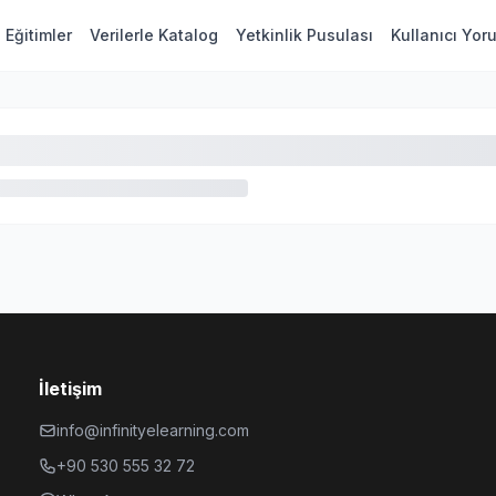
Eğitimler
Verilerle Katalog
Yetkinlik Pusulası
Kullanıcı Yor
İletişim
info@infinityelearning.com
+90 530 555 32 72