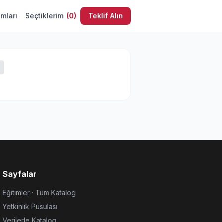
umları
Seçtiklerim
(
0
)
Teklif Alın
Sayfalar
Eğitimler · Tüm Katalog
Yetkinlik Pusulası
Verilerle Katalog