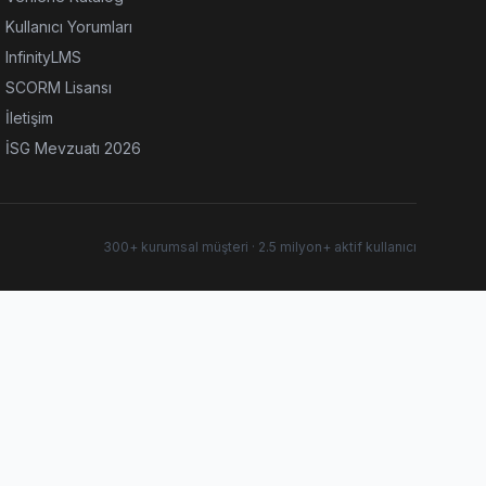
Kullanıcı Yorumları
InfinityLMS
SCORM Lisansı
İletişim
İSG Mevzuatı 2026
300+ kurumsal müşteri · 2.5 milyon+ aktif kullanıcı