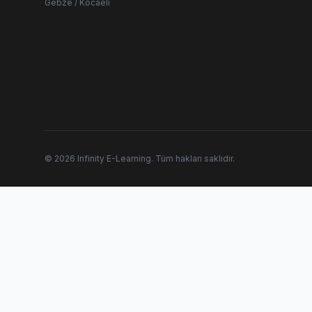
Gebze / Kocaeli
© 2026 Infinity E-Learning. Tüm hakları saklıdır.