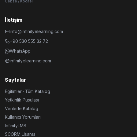
Gebze / Kocaeli
İletişim
info@infinityelearning.com
+90 530 555 32 72
WhatsApp
infinityelearning.com
Sayfalar
Eğitimler · Tüm Katalog
Yetkinlik Pusulası
Verilerle Katalog
Kullanıcı Yorumları
InfinityLMS
SCORM Lisansı