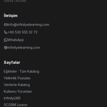
Gebze / Kocaeli
İletişim
info@infinityelearning.com
+90 530 555 32 72
WhatsApp
infinityelearning.com
Sayfalar
Eğitimler · Tüm Katalog
Yetkinlik Pusulası
Verilerle Katalog
Kullanıcı Yorumları
InfinityLMS
SCORM Lisansı