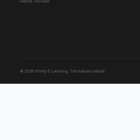
Gebze / Kocaeli
© 2026 Infinity E-Learning. Tüm hakları saklıdır.