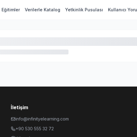
Eğitimler
Verilerle Katalog
Yetkinlik Pusulası
Kullanıcı Yor
İletişim
info@infinityelearning.com
+90 530 555 32 72