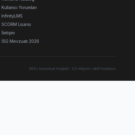
Kullanıcı Yorumları
InfinityLMS
SCORM Lisansı
İletişim
İSG Mevzuatı 2026
300+ kurumsal müşteri · 2.5 milyon+ aktif kullanıcı