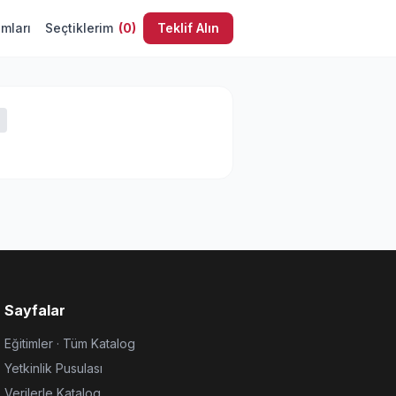
umları
Seçtiklerim
(
0
)
Teklif Alın
Sayfalar
Eğitimler · Tüm Katalog
Yetkinlik Pusulası
Verilerle Katalog