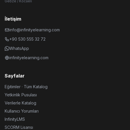
Gebze / Kocaeli
İletişim
info@infinityelearning.com
+90 530 555 32 72
WhatsApp
infinityelearning.com
Sayfalar
Eğitimler · Tüm Katalog
Yetkinlik Pusulası
Verilerle Katalog
Kullanıcı Yorumları
InfinityLMS
SCORM Lisansı