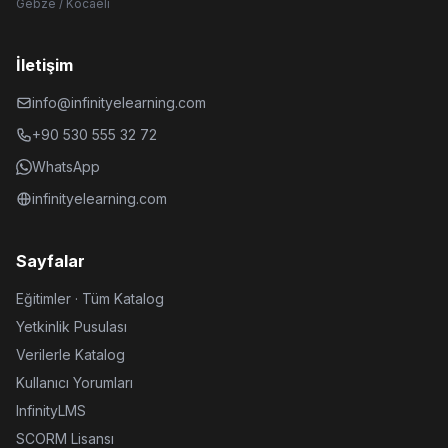
Gebze / Kocaeli
İletişim
info@infinityelearning.com
+90 530 555 32 72
WhatsApp
infinityelearning.com
Sayfalar
Eğitimler · Tüm Katalog
Yetkinlik Pusulası
Verilerle Katalog
Kullanıcı Yorumları
InfinityLMS
SCORM Lisansı