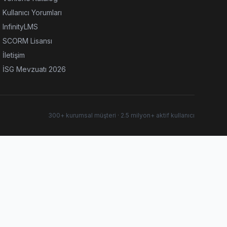
Kullanıcı Yorumları
InfinityLMS
SCORM Lisansı
İletişim
İSG Mevzuatı 2026
300+ kurumsal müşteri · 2.5 milyon+ aktif kullanıcı