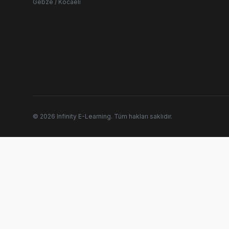
Gebze / Kocaeli
© 2026 Infinity E-Learning. Tüm hakları saklıdır.