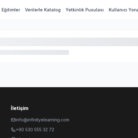
Eğitimler
Verilerle Katalog
Yetkinlik Pusulası
Kullanıcı Yor
İletişim
info@infinityelearning.com
+90 530 555 32 72