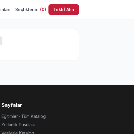
umları
Seçtiklerim
(
0
)
Teklif Alın
Sayfalar
Eğitimler · Tüm Katalog
Yetkinlik Pusulası
Verilerle Katalog