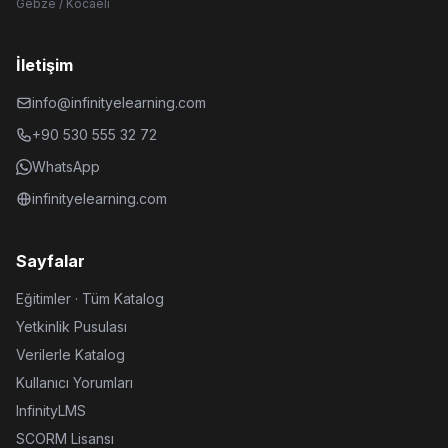
Gebze / Kocaeli
İletişim
info@infinityelearning.com
+90 530 555 32 72
WhatsApp
infinityelearning.com
Sayfalar
Eğitimler · Tüm Katalog
Yetkinlik Pusulası
Verilerle Katalog
Kullanıcı Yorumları
InfinityLMS
SCORM Lisansı